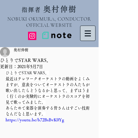
奥村伸樹
指揮者
NOBUKI OKUMURA, CONDUCTOR
OFFICIAL WEBSITE
奥村伸樹
ひとりでSTAR WARS。
更新日：
2021年5月7日
ひとりでSTAR WARS。
最近はテレワークオーケストラの動画をよくみ
ますが、意表をついてオーケストラの人たちが
歌い出したらどうなるかと思って、まずはうま
く行くのか実験的にオーケストラのスコアを初
見で歌ってみました。
あらためて楽器を演奏する皆さんはすごい技術
なんだなと思います。
https://youtu.be/b72BsBvK0Yg