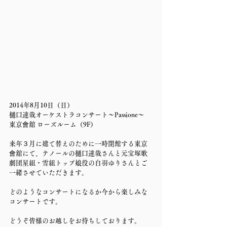
2014年8月10日（日） 
樋口達哉オーケストラコンサート～Passione～ 
東京會舘 ローズルーム（9F）
来年３月に建て替えのために一時閉館する東京
會舘にて、テノールの樋口達哉さんと元宝塚歌
劇団星組・雪組トップ娘役の白羽ゆりさんとご
一緒させていただきます。
どのようなコンサートになるか今から楽しみな
コンサートです。
どうぞ皆様のお越しをお待ちしております。 