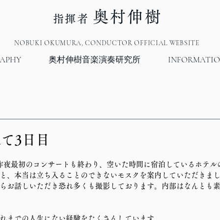
奥村伸樹
指揮者
NOBUKI OKUMURA, CONDUCTOR OFFICIAL WEBSITE
RAPHY
奥村伸樹音楽演奏研究所
INFORMATI
て3日目
昨夜最初のコンサートも終わり、空いた時間に宿泊しているホテル
と、本当は立ち入ることのできないモスクを案内していただきま
らお話しいただき恐れ多くも撮影しております。内部はなんとも
れまでの人生にない経験をたくさんしています。