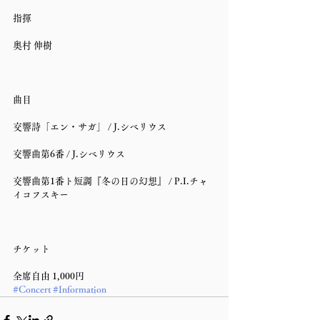
指揮
奥村 伸樹
曲目
交響詩「エン・サガ」 / J.シベリウス
交響曲第6番 / J.シベリウス
交響曲第1番ト短調『冬の日の幻想』 / P.I.チャ
イコフスキー
チケット
全席自由 1,000円
#Concert
#Information