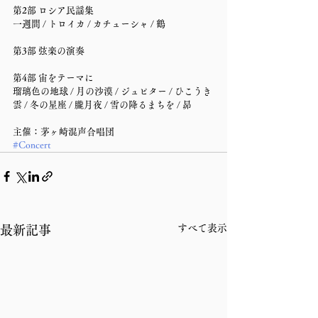
第2部 ロシア民謡集
一週間 / トロイカ / カチューシャ / 鶴 
第3部 弦楽の演奏
第4部 宙をテーマに
瑠璃色の地球 / 月の沙漠 / ジュピター / ひこうき
雲 / 冬の星座 / 朧月夜 / 雪の降るまちを / 昴
主催：茅ヶ崎混声合唱団
#Concert
すべて表示
最新記事