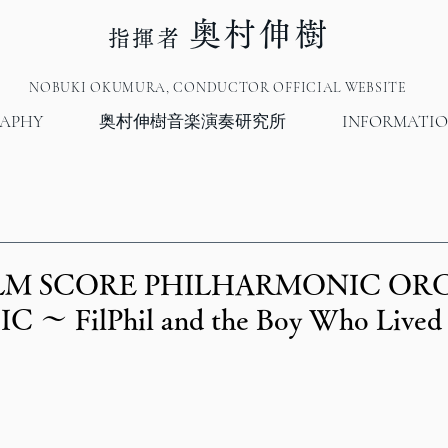
奥村伸樹
指揮者
NOBUKI OKUMURA, CONDUCTOR OFFICIAL WEBSITE
RAPHY
奥村伸樹音楽演奏研究所
INFORMATI
 FILM SCORE PHILHARMONIC O
～ FilPhil and the Boy Who Live