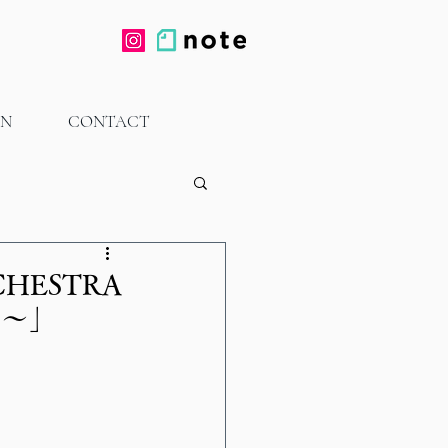
ON
CONTACT
RCHESTRA
d ～」