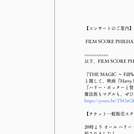
【コンサートのご案内】
 FILM SCORE PH
==========
以下、FILM SCORE P
『THE MAGIC ～ FilPhil
と題して、映画『Harry
『ハリー・ポッターと賢
魔法族もマグルも、ぜひ
https://youtu.be/TbO
【チケット一般販売スタ
20時より オール ハ
始されました！