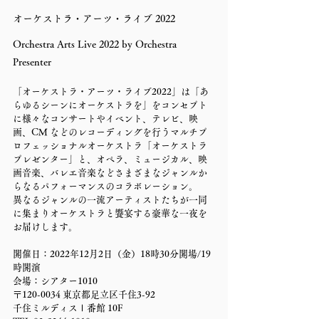
オーケストラ・アーツ・ライブ 2022
Orchestra Arts Live 2022 by Orchestra 
Presenter
「オーケストラ・アーツ・ライブ2022」は「あ
らゆるシーンにオーケストラを」をコンセプト
に様々なコンサートやイベント、テレビ、映
画、CM などのレコーディングを行うマルチプ
ロフェッショナルオーケストラ「オーケストラ
プレゼンター」と、オペラ、ミュージカル、映
画音楽、バレエ音楽などさまざまなジャンルか
らなるパフォーマンスのコラボレーション。
異なるジャンルの一流アーティストたちが一同
に集まりオーケストラと饗宴する豪華な一夜を
お届けします。
開催日：2022年12月2日（金）18時30分開場/19
時開演
会場：シアター1010
〒120-0034 東京都足立区千住3-92
千住ミルディスⅠ番館 10F