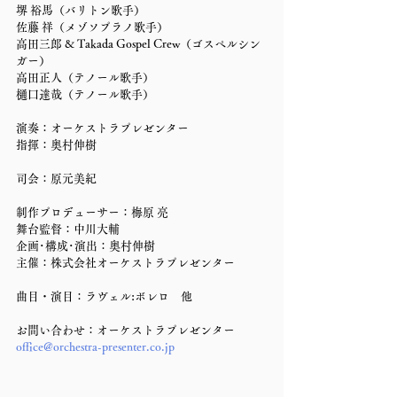
堺 裕馬（バリトン歌手）
佐藤 祥（メゾソプラノ歌手）
高田三郎 & Takada Gospel Crew（ゴスペルシン
ガー）
高田正人（テノール歌手）
樋口達哉（テノール歌手）
演奏：オーケストラプレゼンター
指揮：奥村伸樹
司会：原元美紀
制作プロデューサー：梅原 亮
舞台監督：中川大輔
企画･構成･演出：奥村伸樹
主催：株式会社オーケストラプレゼンター
曲目・演目：ラヴェル:ボレロ　他
お問い合わせ：オーケストラプレゼンター
office@orchestra-presenter.co.jp