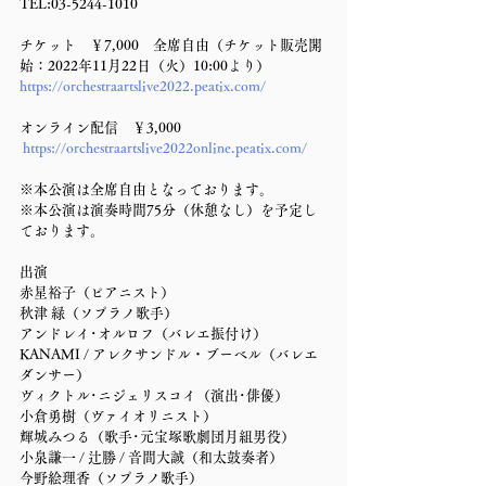
TEL:03-5244-1010
チケット　￥7,000　全席自由（チケット販売開
始：2022年11月22日（火）10:00より）
https://orchestraartslive2022.peatix.com/
オンライン配信　￥3,000
 https://orchestraartslive2022online.peatix.com/
※本公演は全席自由となっております。
※本公演は演奏時間75分（休憩なし）を予定し
ております。
出演
赤星裕子（ピアニスト）
秋津 緑（ソプラノ歌手）
アンドレイ･オルロフ（バレエ振付け）
KANAMI / アレクサンドル・ブーベル（バレエ
ダンサー）
ヴィクトル･ニジェリスコイ（演出･俳優）
小倉勇樹（ヴァイオリニスト）
輝城みつる（歌手･元宝塚歌劇団月組男役）
小泉謙一 / 辻勝 / 音間大誠（和太鼓奏者）
今野絵理香（ソプラノ歌手）