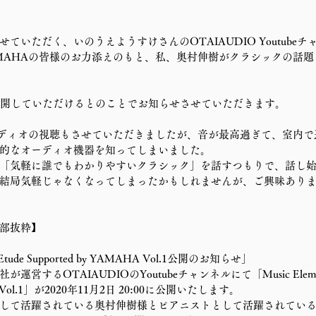
ていただく、いのうえようすけさんのOTAIAUDIO Youtube
MAHAの皆様のお力添えのもと、私、奥村伸樹がクラシックの話
公開していただけるとのことでお知らせさせていただきます。
ーディオの視聴もさせていただきましたが、音が最高過ぎて、室内
的なオーディオ機器を知ってしまいました。
「気軽に誰でもわかりやすいクラシック」を話すつもりで、話し
結局気軽じゃなくなってしまったかもしれませんが、ご興味あり
部抜粋】
re Etude Supported by YAMAHA Vol.1公開のお知らせ」
するOTAIAUDIOのYoutubeチャンネルにて「Music Elements V
HA Vol.1」が2020年11月2日 20:00に公開いたします。
して活躍されている奥村伸樹様とピアニストとして活躍されてい