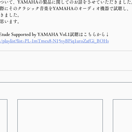
ついて、YAMAHAの製品に関してのお話をさせていただきました
際にそのクラシック音楽をYAMAHAのオーディオ機器で試聴し
きました。
思います。
re Etude Supported by YAMAHA Vol.1試聴はこちらから↓
m/playlist?list=PL-1mTmex8-N15vyBPiq1uroZafGi_BOHs