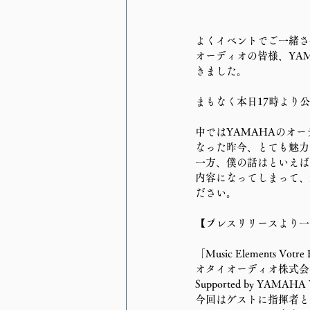
よくイベントでご一緒させ
オーディオの皆様、YA
きました。
まもなく本日17時より
中ではYAMAHAのオ
なった昨今、とても魅力
一方、僕の話はといえば
内容になってしまって、
ださい。
【プレスリリースより一
「Music Elements Vot
オタイオーディオ株式会社が運営
Supported by YAMA
今回はゲストに指揮者と