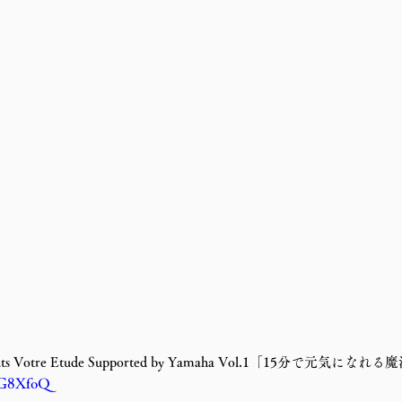
ts Votre Etude Supported by Yamaha Vol.1「15分で元気に
DZG8XfoQ