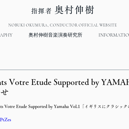
奥村伸樹
指揮者
NOBUKI OKUMURA, CONDUCTOR OFFICIAL WEBSITE
RAPHY
奥村伸樹音楽演奏研究所
INFORMATI
nts Votre Etude Supported by YAMA
らせ
ts Votre Etude Supported by Yamaha Vol.1「イギリスにク
hPtZes