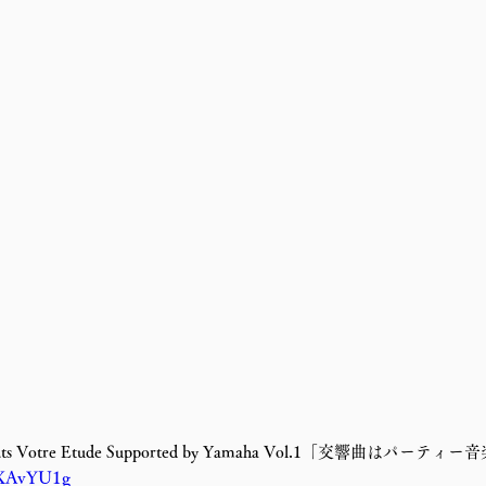
ts Votre Etude Supported by Yamaha Vol.1「交響曲はパーティ
_XAvYU1g