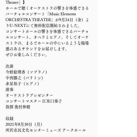
Theater」】
ホールで聴くオーケストラの響きを体感できる
バーチャルコンサート「Music Elements 
ORCHESTRA THEATER」が9月24日（金）よ
りU-NEXTにて無料配信開始されました。
コンサートホールの響きを体感できるバーチャ
ルコンサート。オペラとピアノ、そしてオーケ
ストラの、まるでホールの中にいるような臨場
感のあるサウンドをお届けします。
ぜひお楽しみください。
出演
今野絵理香（ソプラノ）
中西勝之（バリトン）
赤星裕子（ピアノ）
演奏
オーケストラプレゼンター
コンサートマスター 江里口奏子
指揮 奥村伸樹
収録
2021年8月30日（月）
所沢市民文化センターミューズ アークホール