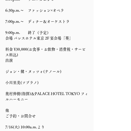
6:30p.m.〜　ファッション×オペラ
7:00p.m.〜　ディナー＆オーケストラ
9:00p.m.　　終了（予定） 
会場 パレスホテル東京 2F 宴会場「葵」
料金 ¥30,000(お食事・お飲物・消費税・サービ
ス料込) 
出演
ジョン・健・ヌッツォ(テノール)
小川里美(ソプラノ)
奥村伸樹(指揮)＆PALACE HOTEL TOKYO フィ
ルハーモニー
他 
ご予約・お問合せ
7/16(火) 10:00a.m.より