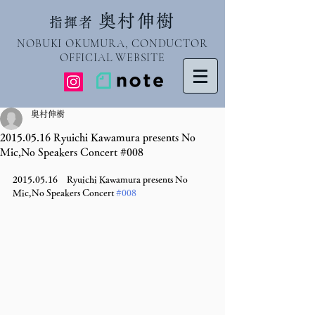
奥村伸樹
指揮者
NOBUKI OKUMURA, CONDUCTOR
OFFICIAL WEBSITE
奥村伸樹
2015.05.16 Ryuichi Kawamura presents No
Mic,No Speakers Concert #008
2015.05.16　Ryuichi Kawamura presents No 
Mic,No Speakers Concert 
#008