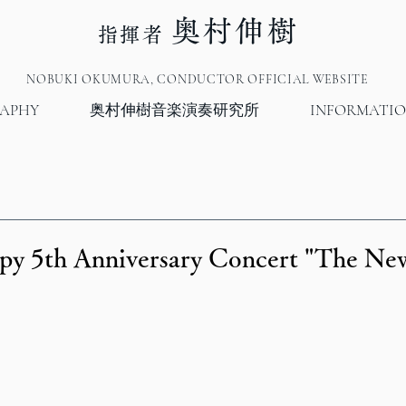
奥村伸樹
指揮者
NOBUKI OKUMURA, CONDUCTOR OFFICIAL WEBSITE
RAPHY
奥村伸樹音楽演奏研究所
INFORMATI
py 5th Anniversary Concert "The N