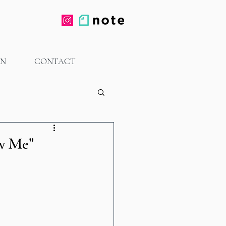
ON
CONTACT
ew Me"