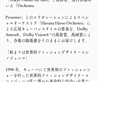
いる「Orchestra
Presenter」とのコラボレーションによるスペシ
ャルオーケストラ「Havana Hiroo Orchestra」に
よる広尾キューバンスタイルの⾳楽を、Dolby 
Atmos®、Dolby Vision® *の⾼⾳質、⾼画質によ
り、会場の臨場感をそのままにお届けします。
「始まりは世界的ファッションデザイナーコシ
ノジュンコ」
1996 年、キューバにて世界初のファッションシ
ョーを⾏った世界的ファッションデザイナーコ
シノジュンコ⽒に導かれ運命的な出会いを果た
した「HAVANA1950」のダリオ・ケンジ・サト
ウと、指揮者の奥村伸樹がタッグを組み、キュ
ーバ⾳楽とオーケストラサウンドに
よる新しい⾳楽体験を広尾から世界へ発信しま
す。
*Dolby Vision®による配信はオンデマンド配信の
みとなります。