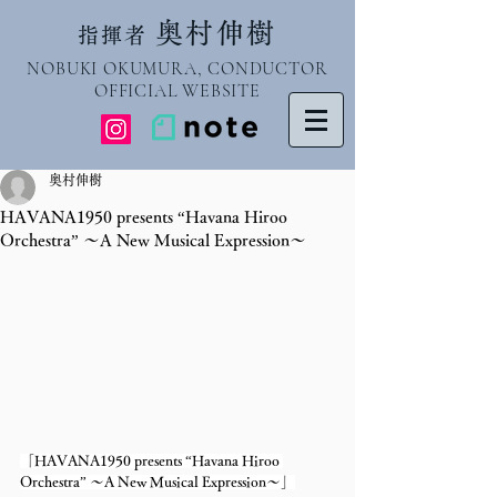
奥村伸樹
指揮者
NOBUKI OKUMURA, CONDUCTOR
OFFICIAL WEBSITE
奥村伸樹
HAVANA1950 presents “Havana Hiroo
Orchestra” ～A New Musical Expression～
「HAVANA1950 presents “Havana Hiroo 
Orchestra” ～A New Musical Expression～」