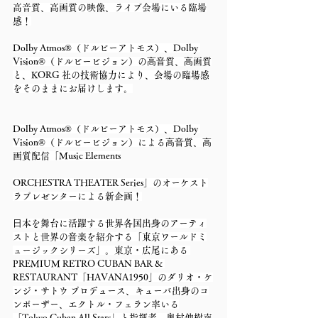
高音質、高画質の映像、ライブ会場にいる臨場
感！
Dolby Atmos®（ドルビーアトモス）、Dolby 
Vision®（ドルビービジョン）の⾼⾳質、⾼画質
と、KORG 社の技術協力により、会場の臨場感
をそのままにお届けします。
Dolby Atmos®（ドルビーアトモス）、Dolby 
Vision®（ドルビービジョン）による⾼⾳質、⾼
画質配信「Music Elements
ORCHESTRA THEATER Series」のオーケスト
ラプレゼンターによる新企画！
⽇本を舞台に活躍する世界各国出⾝のアーティ
ストと世界の⾳楽を紹介する「東京ワールドミ
ュージックシリーズ」。東京・広尾にある 
PREMIUM RETRO CUBAN BAR & 
RESTAURANT「HAVANA1950」のダリオ・ケ
ンジ・サトウ プロデュース、キューバ出⾝のコ
ンポーザー、エクトル・フェラン率いる
「Tokyo Cuban All Stars」と指揮者、奥村伸樹率