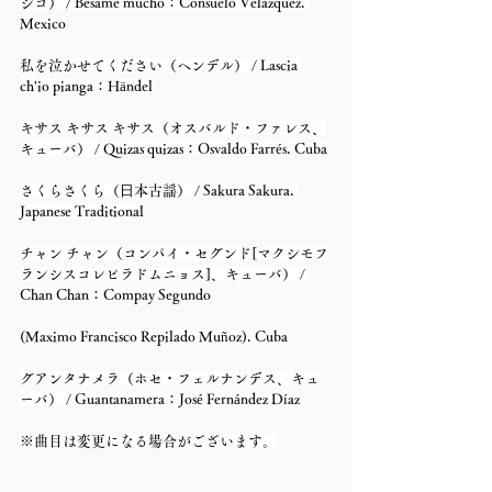
シコ） / Besame mucho：Consuelo Velazquez. 
Mexico
私を泣かせてください（ヘンデル） / Lascia 
ch'io pianga：Händel
キサス キサス キサス（オスバルド・ファレス、
キューバ） / Quizas quizas：Osvaldo Farrés. Cuba
さくらさくら（⽇本古謡） / Sakura Sakura. 
Japanese Traditional
チャン チャン（コンパイ・セグンド[マクシモフ
ランシスコレピラドムニョス]、キューバ） / 
Chan Chan：Compay Segundo
(Maximo Francisco Repilado Muñoz). Cuba
グアンタナメラ（ホセ・フェルナンデス、キュ
ーバ） / Guantanamera：José Fernández Díaz
※曲目は変更になる場合がございます。